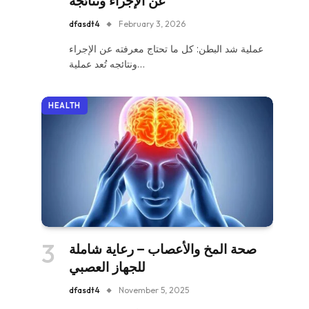
عن الإجراء ونتائجه
dfasdt4
February 3, 2026
عملية شد البطن: كل ما تحتاج معرفته عن الإجراء
ونتائجه تُعد عملية…
HEALTH
صحة المخ والأعصاب – رعاية شاملة
للجهاز العصبي
dfasdt4
November 5, 2025