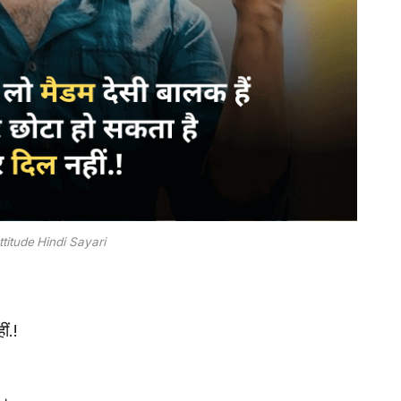
ttitude Hindi Sayari
ं.!