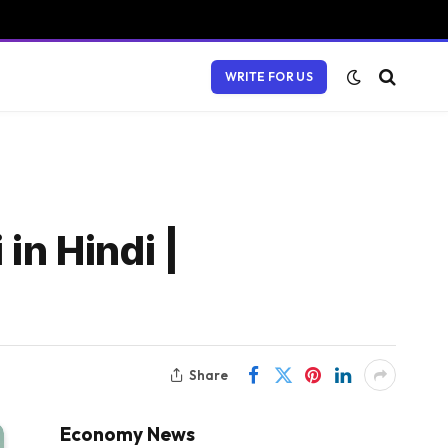
WRITE FOR US
in Hindi |
Share
Economy News