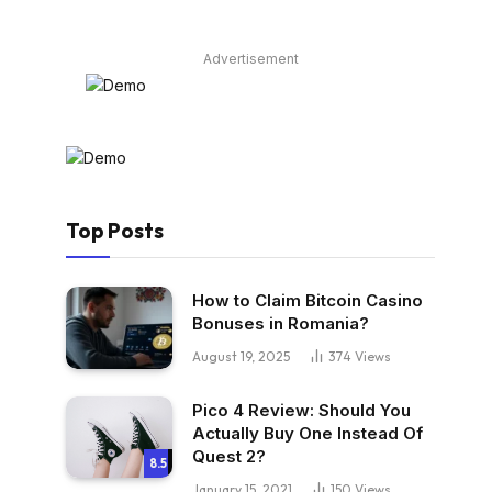
Advertisement
Top Posts
How to Claim Bitcoin Casino
Bonuses in Romania?
August 19, 2025
374
Views
Pico 4 Review: Should You
Actually Buy One Instead Of
Quest 2?
8.5
January 15, 2021
150
Views