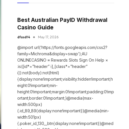
Best Australian PayID Withdrawal
Casino Guide
dfasdt4
May 17, 2026
@import url(‘https://fonts.googleapis.com/css2?
family=Michroma&display=swap’);AU
ONLINECASINO ≡ Rewards Slots Sign On Help ×
:is([id*=”header” i],[class*=”header”
i]):not(body):not(html)
{display:none!important;visibility:hidden!important;h
eight:0!important;min-
height:0!important;margin:0!important;padding:0!imp
ortant;border:0!important;}@media(max-
width:500px)
{.id_89_89{display:none!important}}@media(min-
width:501px)
{.poker_id_130__btn{display:none!important}}@med