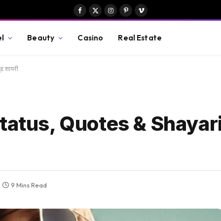
Facebook
X
Instagram
Pinterest
Vimeo
(Twitter)
el
Beauty
Casino
Real Estate
ड शायरी
tatus, Quotes & Shayari 
9 Mins Read