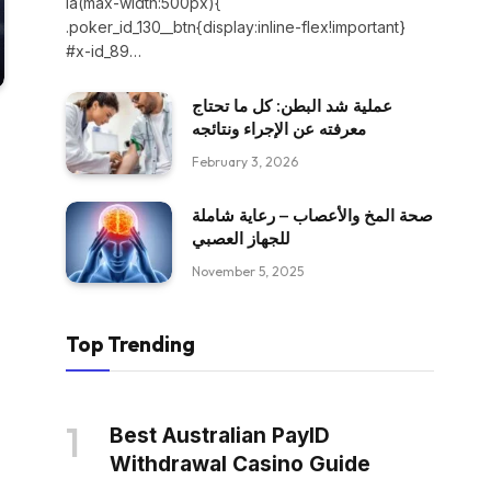
ia(max-width:500px){
.poker_id_130__btn{display:inline-flex!important}
#x-id_89…
عملية شد البطن: كل ما تحتاج
معرفته عن الإجراء ونتائجه
February 3, 2026
صحة المخ والأعصاب – رعاية شاملة
للجهاز العصبي
November 5, 2025
Top Trending
Best Australian PayID
Withdrawal Casino Guide