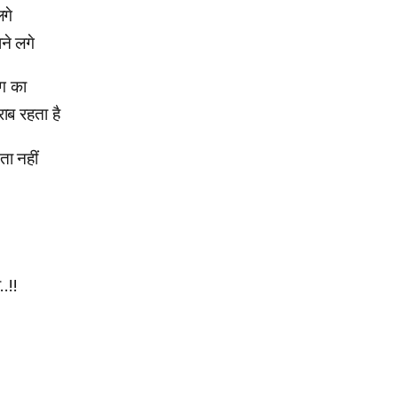
गे
े लगे
ग का
ाब रहता है
ा नहीं
.!!