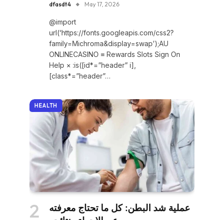
dfasdt4
May 17, 2026
@import
url(‘https://fonts.googleapis.com/css2?
family=Michroma&display=swap’);AU
ONLINECASINO ≡ Rewards Slots Sign On
Help × :is([id*=”header” i],
[class*=”header”…
HEALTH
عملية شد البطن: كل ما تحتاج معرفته