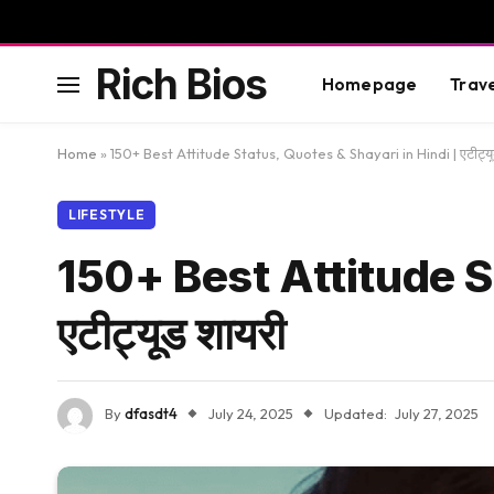
Rich Bios
Homepage
Trav
Home
»
150+ Best Attitude Status, Quotes & Shayari in Hindi | एटीट्यू
LIFESTYLE
150+ Best Attitude S
एटीट्यूड शायरी
By
dfasdt4
July 24, 2025
Updated:
July 27, 2025